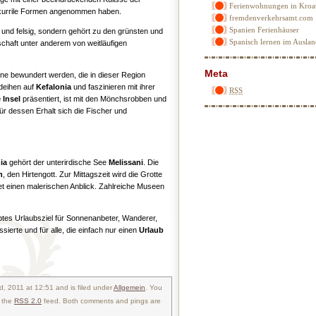
Ferienwohnungen in Kroa
 skurrile Formen angenommen haben.
fremdenverkehrsamt.com
Spanien Ferienhäuser
g und felsig, sondern gehört zu den grünsten und
Spanisch lernen im Ausla
chaft unter anderem von weitläufigen
Meta
e bewundert werden, die in dieser Region
deihen auf
Kefalonia
und faszinieren mit ihrer
RSS
 Insel
präsentiert, ist mit den Mönchsrobben und
für dessen Erhalt sich die Fischer und
ia
gehört der unterirdische See
Melissani
. Die
n
, den Hirtengott. Zur Mittagszeit wird die Grotte
det einen malerischen Anblick. Zahlreiche Museen
ebtes Urlaubsziel für Sonnenanbeter, Wanderer,
ssierte und für alle, die einfach nur einen
Urlaub
, 2011 at 12:51 and is filed under
Allgemein
. You
h the
RSS 2.0
feed. Both comments and pings are