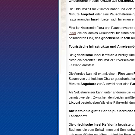
Griechische Inseln: Urlaub auf Kefalonia,
Die Urlaubszeit rückt immer näher und viele
Minute Angebot
oder eine
Pauschalreise
g
faszinierenden
Inseln
bieten sich für einen 
Eine faszinierende Flora und Fauna erwartet 
Insel
, die als ideales Urlaubsziel für einen 
besonderen Flair, das
griechische Inseln
aus
Touristische Infrastruktur und Anreisemö
Die
griechische Insel Kefalonia
verfügt über
diese ein beliebtes Urlaubsziel für verschied
Festland darstellt.
Die Anreise kann direkt mit einem
Flug
zum
Saison von zahlreichen Chartergesellschafte
Minute Angebote
zur Auswahl oder eine
Pa
Als Selbstanreiser kann unter anderem die 
genutzt werden. Zwischen den beiden größte
Lixouri
besteht ebenfalls eine Fährverbindun
Auf Kefalonia gibt’s Sonne pur, herrlich
Landschaft
Die
griechische Insel Kefalonia
begeistert
Buchten, die zum Schwimmen und Sonnenbad
schattige Wälder und über zahlreiche Bergwe