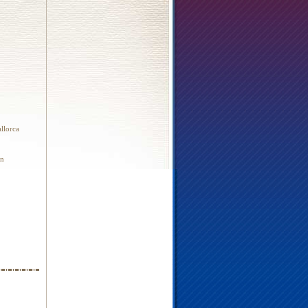
llorca
on