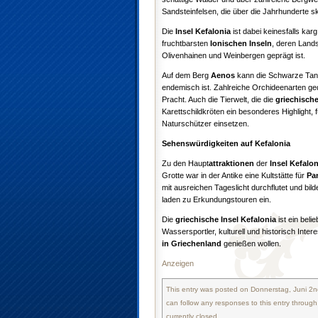
Sandsteinfelsen, die über die Jahrhunderte
Die
Insel Kefalonia
ist dabei keinesfalls kar
fruchtbarsten
Ionischen Inseln
, deren Lands
Olivenhainen und Weinbergen geprägt ist.
Auf dem Berg
Aenos
kann die Schwarze Tann
endemisch ist. Zahlreiche Orchideenarten ge
Pracht. Auch die Tierwelt, die die
griechische
Karettschildkröten ein besonderes Highlight, 
Naturschützer einsetzen.
Sehenswürdigkeiten auf Kefalonia
Zu den Haupt
attraktionen
der
Insel Kefalon
Grotte war in der Antike eine Kultstätte für
Pa
mit ausreichen Tageslicht durchflutet und bil
laden zu Erkundungstouren ein.
Die
griechische Insel Kefalonia
ist ein beli
Wassersportler, kulturell und historisch Intere
in Griechenland
genießen wollen.
Anzeigen
This entry was posted on Donnerstag, Juni 2nd
can follow any responses to this entry throug
currently closed.