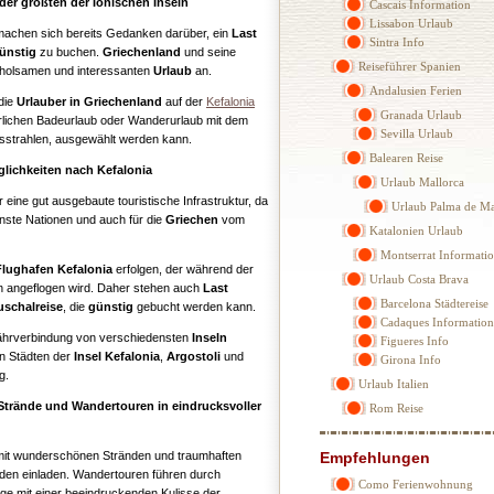
 der größten der Ionischen Inseln
Cascais Information
Lissabon Urlaub
 machen sich bereits Gedanken darüber, ein
Last
Sintra Info
ünstig
zu buchen.
Griechenland
und seine
Reiseführer Spanien
erholsamen und interessanten
Urlaub
an.
Andalusien Ferien
die
Urlauber in
Griechenland
auf der
Kefalonia
Granada Urlaub
herrlichen Badeurlaub oder Wanderurlaub mit dem
Sevilla Urlaub
strahlen, ausgewählt werden kann.
Balearen Reise
glichkeiten nach Kefalonia
Urlaub Mallorca
 eine gut ausgebaute touristische Infrastruktur, da
Urlaub Palma de Ma
enste Nationen und auch für die
Griechen
vom
Katalonien Urlaub
Montserrat Informati
Flughafen Kefalonia
erfolgen, der während der
Urlaub Costa Brava
n angeflogen wird. Daher stehen auch
Last
Barcelona Städtereise
uschalreise
, die
günstig
gebucht werden kann.
Cadaques Information
Fährverbindung von verschiedensten
Inseln
Figueres Info
n Städten der
Insel Kefalonia
,
Argostoli
und
Girona Info
g.
Urlaub Italien
e Strände und Wandertouren in eindrucksvoller
Rom Reise
 mit wunderschönen Stränden und traumhaften
Empfehlungen
en einladen. Wandertouren führen durch
Como Ferienwohnung
ge mit einer beeindruckenden Kulisse der