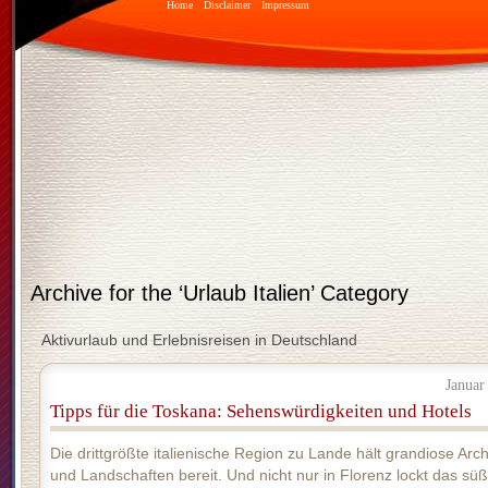
Home
Disclaimer
Impressum
Archive for the ‘Urlaub Italien’ Category
Aktivurlaub und Erlebnisreisen in Deutschland
Januar
Tipps für die Toskana: Sehenswürdigkeiten und Hotels
Die drittgrößte italienische Region zu Lande hält grandiose Arch
und Landschaften bereit. Und nicht nur in Florenz lockt das sü