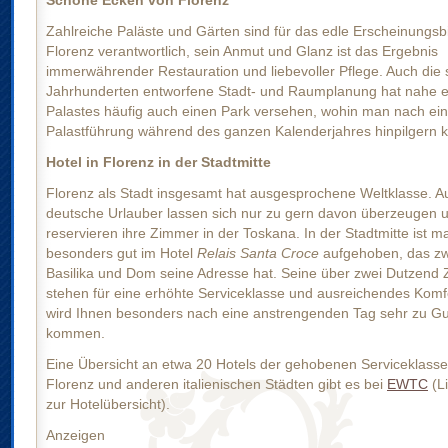
Schöne Ecken von Florenz
Zahlreiche Paläste und Gärten sind für das edle Erscheinungsb
Florenz verantwortlich, sein Anmut und Glanz ist das Ergebnis
immerwährender Restauration und liebevoller Pflege. Auch die 
Jahrhunderten entworfene Stadt- und Raumplanung hat nahe e
Palastes häufig auch einen Park versehen, wohin man nach ein
Palastführung während des ganzen Kalenderjahres hinpilgern 
Hotel in Florenz in der Stadtmitte
Florenz als Stadt insgesamt hat ausgesprochene Weltklasse. A
deutsche Urlauber lassen sich nur zu gern davon überzeugen 
reservieren ihre Zimmer in der Toskana. In der Stadtmitte ist m
besonders gut im Hotel
Relais Santa Croce
aufgehoben, das z
Basilika und Dom seine Adresse hat. Seine über zwei Dutzend
stehen für eine erhöhte Serviceklasse und ausreichendes Komfo
wird Ihnen besonders nach eine anstrengenden Tag sehr zu G
kommen.
Eine Übersicht an etwa 20 Hotels der gehobenen Serviceklasse
Florenz und anderen italienischen Städten gibt es bei
EWTC
(Li
zur Hotelübersicht).
Anzeigen