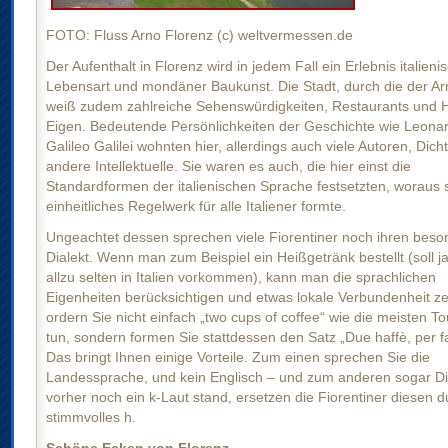
FOTO: Fluss Arno Florenz (c) weltvermessen.de
Der Aufenthalt in Florenz wird in jedem Fall ein Erlebnis italieni
Lebensart und mondäner Baukunst. Die Stadt, durch die der Arn
weiß zudem zahlreiche Sehenswürdigkeiten, Restaurants und Ho
Eigen. Bedeutende Persönlichkeiten der Geschichte wie Leona
Galileo Galilei wohnten hier, allerdings auch viele Autoren, Dich
andere Intellektuelle. Sie waren es auch, die hier einst die
Standardformen der italienischen Sprache festsetzten, woraus s
einheitliches Regelwerk für alle Italiener formte.
Ungeachtet dessen sprechen viele Fiorentiner noch ihren bes
Dialekt. Wenn man zum Beispiel ein Heißgetränk bestellt (soll ja
allzu selten in Italien vorkommen), kann man die sprachlichen
Eigenheiten berücksichtigen und etwas lokale Verbundenheit ze
ordern Sie nicht einfach „two cups of coffee“ wie die meisten To
tun, sondern formen Sie stattdessen den Satz „Due haffè, per f
Das bringt Ihnen einige Vorteile. Zum einen sprechen Sie die
Landessprache, und kein Englisch – und zum anderen sogar Di
vorher noch ein k-Laut stand, ersetzen die Fiorentiner diesen d
stimmvolles h.