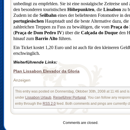
unbedingt zu empfehlen. Sie ist eine nostalgische Zeitreise und 
den besonderen touristischen
Höhepunkten
, die
Lissabon
zu b
Zudem ist die
Seilbahn
eines der beliebtesten Fotomotive in de
portugiesischen
Hauptstadt und die beste Alternative dazu, die
zahlreichen Treppen zu Fuss zu bewältigen, die vom
Praça do 
(
Praça de Dom Pedro IV
)
über die
Calçada do Duque
den H
hinauf zum
Barrio Alto
führen.
Ein Ticket kostet 1,20 Euro und ist auch für den kleineren Geld
erschwinglich.
Weiterführende Links:
Plan Lissabon Elevador da Gloria
Anzeigen
This entry was posted on Donnerstag, Oktober 30th, 2008 at 11:46 and is 
under
Lissabon Urlaub
,
Reiseführer Portugal
. You can follow any respons
entry through the
RSS 2.0
feed. Both comments and pings are currently c
Comments are closed.