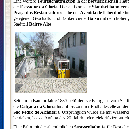
Eine weitere
Touristenattraktion
in der
portugiesischen
Haupt
der
Elevador da Gloria
. Diese historische
Standseilbahn
verb
Praça dos Restauradores
nahe der
Avenida de Liberdade
im 
gelegenen Geschäfts- und Bankenviertel
Baixa
mit dem höher 
Stadtteil
Bairro Alto
.
Seit ihrem Bau im Jahre 1885 befördert sie Fahrgäste vom Stad
die
Calçada da Glória
hinauf bis zu ihrer Endhaltestelle an de
São Pedro de Alcântara
. Ursprünglich wurde sie mit Wasserkr
betrieben, bis sie Anfang des 20. Jahrhundert elektrifiziert wurd
Eine Fahrt mit der altertümlichen
Strassenbahn
ist für Besuche