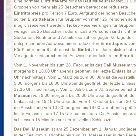
Eine normale
Eintrittskarte
für das
Dali Museum
kostet 11 Eur
Gruppen von mehr als 25 Besuchern beträgt der reduzierte
Eintrittspreis
pro Person 7 Euro. Aufgrund der hohen Besuche
sollten
Eintrittskarten
für Gruppen von mehr 25 Personen so f
möglich reserviert werden.
Ticket
-Reservierungen für Gruppen
weniger als 25 Besuchern oder einzelne Personen sind nicht mö
Studenten, Rentner und Arbeitslose zahlen gegen Vorlage der
entsprechenden Ausweise einen reduzierten
Eintrittspreis
von
Für Kinder unter 9 Jahren ist der
Eintritt
frei. Journalisten hab
Vorlage der entsprechenden Ausweise ebenfalls freien
Eintritt
.
Vom 1. November bis zum 28. Februar ist das
Dali Museum
vo
morgens bis 18.00 Uhr abends geöffnet, der letzte Einlass ist 
Uhr nachmittags. Vom 1. März bis zum 30. Juni ist die Ausstell
9.30 morgens bis 18.00 Uhr abends geöffnet, der letzte Einlass
17.15 Uhr nachmittags. Vom 1. Juli bis zum 30. September ist 
Museum
von 9.00 morgens bis 20.00 Uhr abends geöffnet, der 
Einlass ist um 19.15 Uhr abends. Vom 1. Oktober bis zum 30. O
die Ausstellung von 10.30 morgens bis 18.00 Uhr abends geöffn
letzte Einlass ist um 17.15 Uhr nachmittags. Die Ausstellungsr
schliessen 15 Minuten vor der offiziellen Schlusszeit.
Das
Dali Museum
ist am 25 Dezember, am 1. Januar und jed
in der Zeit vom 1. Oktober bis zum 31. Mai (ausser in den Fer