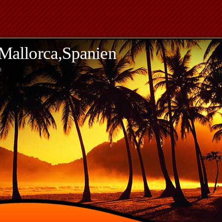
,Mallorca,Spanien
h