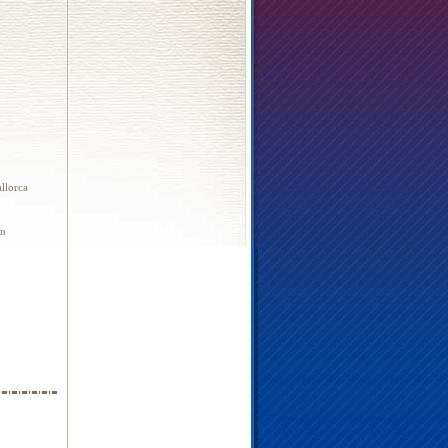
llorca
on