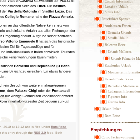
in der
Via del Caravita
8a zwischen der
Piazza di
Cascais Information
 der östlichen Seite des
Tiber.
Die
Basilika
Lissabon Urlaub
d der
Via della Rotonda
im Stadtteil
Lazio
. Das
Sintra Info
 des
Collegio Romano
nahe der
Piazza Venezia
.
Reiseführer Spanien
ionen an das öffentliche Nahverkehrsnetz von
Andalusien Ferien
e und einfache Anfahrt aus allen Richtungen der
Granada Urlaub
n Umgebung erlaubt. Aufgrund seiner zentralen
Sevilla Urlaub
so Vittorio Emanuele II
hat sich das historische
Balearen Reise
ealen Ziel für Tagesausflüge und für
Urlaub Mallorca
 Individualurlaub in Italien entwickelt. Touristen
iche Ferienwohnungen Italien mieten.
Urlaub Palma de Ma
Katalonien Urlaub
Stationen
Barberini
und
Repubblica
(
U Bahn
-
n
-Linie B) leicht zu erreichen. Ein etwas längerer
Montserrat Informati
rden.
Urlaub Costa Brava
ich ein Besuch von weiteren nahegelegenen
Barcelona Städtereise
eon
, dem
Palazzo Chigi
oder der
Fontana di
Cadaques Information
egen nur wenige Gehminuten voneinander entfernt
Figueres Info
Rom
innerhalb kürzester Zeit bequem zu Fuß
Girona Info
Urlaub Italien
Rom Reise
h, 2010 at 12:12 and is filed under
Rom Reise
,
Empfehlungen
o this entry through the
RSS 2.0
feed. Both
Como Ferienwohnung