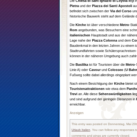
Die
Chiesa di Sant Ignazio di Loyola
liegt 
Pietra
und der
Piazza dei Santi Apostoli
auf
befindet sich zwischen der
Via del Corso
un
historische Bauwerk steht auf dem Gelände
Die
Kirche
ist über verschiedene
Metro
-Stat
Rom
angebunden, was Besuchern eine schnell
italienischen
Hauptstadt und aus der nähere
Lage nahe der
Piazza Colonna
und dem
Cor
Baudenkmal in den letzten Jahren zu einem id
Stadtrundfahrten sowie Schülersprachreisen und
können in der näheren Umgebung auch zahlre
Die
Basilika
ist für Touristen über die
Metro
-
Linie A) oder
Cavour
und
Colosseo
(
U Bah
Fußweg sollte dabei allerdings eingeplant we
Nach einem Besichtigung der
Kirche
bietet s
Touristenattraktionen
wie etwa dem
Panth
Trevi
an. Alle diese
Sehenswürdigkeiten
li
und sind aufgrund der geringen Distanzen in
erreichbar.
Anzeigen
This entry was posted on Donnerstag, Mai 20t
Urlaub Italien
. You can follow any responses t
comments and pings are currently closed.