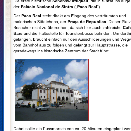
Die erste historische
Sehenswürdigkeit
, die in
Sintra
ins Auge f
der
Palácio Nacional de Sintra
(„
Paco Real
“).
Der
Paco Real
steht direkt
am
Eingang des verträumten und
malerischen Städtchens, der
Praça de Republica
. Dieser Platz 
Besucher nicht zu übersehen, da sich hier auch zahlreiche
Caf
Bars
und die Haltestelle für
Touristenbusse befinden. Um dorth
gelangen, braucht einfach nur den Ausschilderungen und Weg
vom Bahnhof aus zu folgen und gelangt zur Hauptstrasse, die
geradewegs ins historische Zentrum der Stadt führt.
Dabei sollte ein Fussmarsch von ca. 20 Minuten eingeplant we