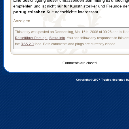
Eine Besichtigung dieser umfassenden Sammlung ist unbedingt
empfehlen und ist nicht nur für Kunsthistoriker und Freunde der
portugiesischen
Kulturgeschichte interessant.
Anzeigen
This entry was posted on Donnerstag, Mai 15th, 2008 at 00:26 and is file
Reiseführer Portugal
,
Sintra Info
. You can follow any responses to this en
the
RSS 2.0
feed. Both comments and pings are currently closed.
Comments are closed.
Copyright © 2007
Tropica designed b